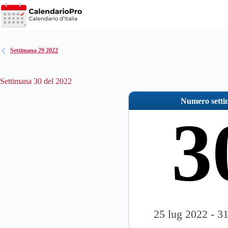
Salta
al
contenuto
Settimana 29 2022
Settimana 30 del 2022
Numero sett
3
25 lug 2022 - 3