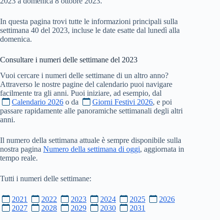
2023 a domenica 8 ottobre 2023.
In questa pagina trovi tutte le informazioni principali sulla
settimana 40 del 2023, incluse le date esatte dal lunedì alla
domenica.
Consultare i numeri delle settimane del
2023
Vuoi cercare i numeri delle settimane di un altro anno?
Attraverso le nostre pagine del calendario puoi navigare
facilmente tra gli anni. Puoi iniziare, ad esempio, dal
Calendario 2026
o da
Giorni Festivi 2026
, e poi
passare rapidamente alle panoramiche settimanali degli altri
anni.
Il numero della settimana attuale è sempre disponibile sulla
nostra pagina
Numero della settimana di oggi
, aggiornata in
tempo reale.
Tutti i numeri delle settimane:
2021
2022
2023
2024
2025
2026
2027
2028
2029
2030
2031