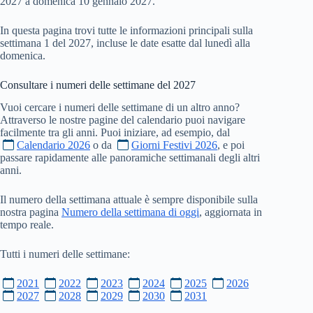
2027 a domenica 10 gennaio 2027.
In questa pagina trovi tutte le informazioni principali sulla
settimana 1 del 2027, incluse le date esatte dal lunedì alla
domenica.
Consultare i numeri delle settimane del
2027
Vuoi cercare i numeri delle settimane di un altro anno?
Attraverso le nostre pagine del calendario puoi navigare
facilmente tra gli anni. Puoi iniziare, ad esempio, dal
Calendario 2026
o da
Giorni Festivi 2026
, e poi
passare rapidamente alle panoramiche settimanali degli altri
anni.
Il numero della settimana attuale è sempre disponibile sulla
nostra pagina
Numero della settimana di oggi
, aggiornata in
tempo reale.
Tutti i numeri delle settimane:
2021
2022
2023
2024
2025
2026
2027
2028
2029
2030
2031