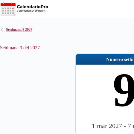
Salta
al
contenuto
Settimana 8 2027
Settimana 9 del 2027
Numero sett
1 mar 2027 - 7