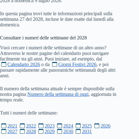
2028 a domenica 9 luglio 2028.
In questa pagina trovi tutte le informazioni principali sulla
settimana 27 del 2028, incluse le date esatte dal lunedì alla
domenica.
Consultare i numeri delle settimane del
2028
Vuoi cercare i numeri delle settimane di un altro anno?
Attraverso le nostre pagine del calendario puoi navigare
facilmente tra gli anni. Puoi iniziare, ad esempio, dal
Calendario 2026
o da
Giorni Festivi 2026
, e poi
passare rapidamente alle panoramiche settimanali degli altri
anni.
Il numero della settimana attuale è sempre disponibile sulla
nostra pagina
Numero della settimana di oggi
, aggiornata in
tempo reale.
Tutti i numeri delle settimane:
2021
2022
2023
2024
2025
2026
2027
2028
2029
2030
2031