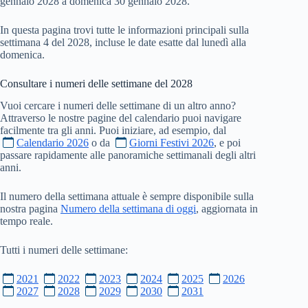
gennaio 2028 a domenica 30 gennaio 2028.
In questa pagina trovi tutte le informazioni principali sulla
settimana 4 del 2028, incluse le date esatte dal lunedì alla
domenica.
Consultare i numeri delle settimane del
2028
Vuoi cercare i numeri delle settimane di un altro anno?
Attraverso le nostre pagine del calendario puoi navigare
facilmente tra gli anni. Puoi iniziare, ad esempio, dal
Calendario 2026
o da
Giorni Festivi 2026
, e poi
passare rapidamente alle panoramiche settimanali degli altri
anni.
Il numero della settimana attuale è sempre disponibile sulla
nostra pagina
Numero della settimana di oggi
, aggiornata in
tempo reale.
Tutti i numeri delle settimane:
2021
2022
2023
2024
2025
2026
2027
2028
2029
2030
2031