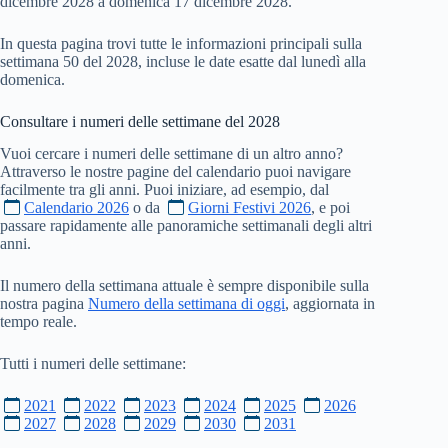
dicembre 2028 a domenica 17 dicembre 2028.
In questa pagina trovi tutte le informazioni principali sulla
settimana 50 del 2028, incluse le date esatte dal lunedì alla
domenica.
Consultare i numeri delle settimane del
2028
Vuoi cercare i numeri delle settimane di un altro anno?
Attraverso le nostre pagine del calendario puoi navigare
facilmente tra gli anni. Puoi iniziare, ad esempio, dal
Calendario 2026
o da
Giorni Festivi 2026
, e poi
passare rapidamente alle panoramiche settimanali degli altri
anni.
Il numero della settimana attuale è sempre disponibile sulla
nostra pagina
Numero della settimana di oggi
, aggiornata in
tempo reale.
Tutti i numeri delle settimane:
2021
2022
2023
2024
2025
2026
2027
2028
2029
2030
2031