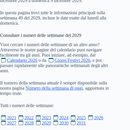
dicembre 2029 a domenica 9 dicembre 2029.
In questa pagina trovi tutte le informazioni principali sulla
settimana 49 del 2029, incluse le date esatte dal lunedì alla
domenica.
Consultare i numeri delle settimane del
2029
Vuoi cercare i numeri delle settimane di un altro anno?
Attraverso le nostre pagine del calendario puoi navigare
facilmente tra gli anni. Puoi iniziare, ad esempio, dal
Calendario 2026
o da
Giorni Festivi 2026
, e poi
passare rapidamente alle panoramiche settimanali degli altri
anni.
Il numero della settimana attuale è sempre disponibile sulla
nostra pagina
Numero della settimana di oggi
, aggiornata in
tempo reale.
Tutti i numeri delle settimane:
2021
2022
2023
2024
2025
2026
2027
2028
2029
2030
2031