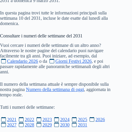
2031 a domenica 9 marzo 2031.
In questa pagina trovi tutte le informazioni principali sulla
settimana 10 del 2031, incluse le date esatte dal lunedì alla
domenica.
Consultare i numeri delle settimane del
2031
Vuoi cercare i numeri delle settimane di un altro anno?
Attraverso le nostre pagine del calendario puoi navigare
facilmente tra gli anni. Puoi iniziare, ad esempio, dal
Calendario 2026
o da
Giorni Festivi 2026
, e poi
passare rapidamente alle panoramiche settimanali degli altri
anni.
Il numero della settimana attuale è sempre disponibile sulla
nostra pagina
Numero della settimana di oggi
, aggiornata in
tempo reale.
Tutti i numeri delle settimane:
2021
2022
2023
2024
2025
2026
2027
2028
2029
2030
2031