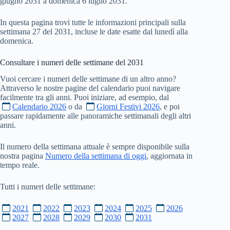
giugno 2031 a domenica 6 luglio 2031.
In questa pagina trovi tutte le informazioni principali sulla
settimana 27 del 2031, incluse le date esatte dal lunedì alla
domenica.
Consultare i numeri delle settimane del
2031
Vuoi cercare i numeri delle settimane di un altro anno?
Attraverso le nostre pagine del calendario puoi navigare
facilmente tra gli anni. Puoi iniziare, ad esempio, dal
Calendario 2026
o da
Giorni Festivi 2026
, e poi
passare rapidamente alle panoramiche settimanali degli altri
anni.
Il numero della settimana attuale è sempre disponibile sulla
nostra pagina
Numero della settimana di oggi
, aggiornata in
tempo reale.
Tutti i numeri delle settimane:
2021
2022
2023
2024
2025
2026
2027
2028
2029
2030
2031