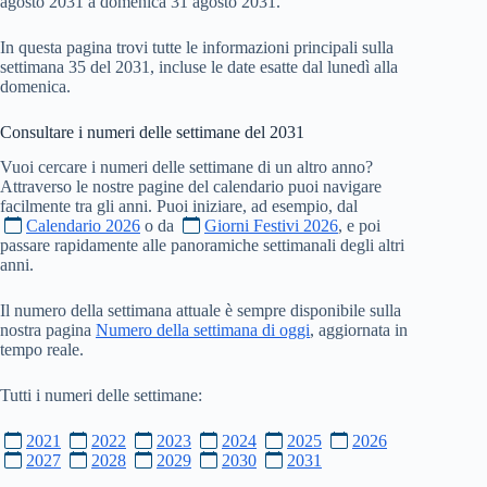
agosto 2031 a domenica 31 agosto 2031.
In questa pagina trovi tutte le informazioni principali sulla
settimana 35 del 2031, incluse le date esatte dal lunedì alla
domenica.
Consultare i numeri delle settimane del
2031
Vuoi cercare i numeri delle settimane di un altro anno?
Attraverso le nostre pagine del calendario puoi navigare
facilmente tra gli anni. Puoi iniziare, ad esempio, dal
Calendario 2026
o da
Giorni Festivi 2026
, e poi
passare rapidamente alle panoramiche settimanali degli altri
anni.
Il numero della settimana attuale è sempre disponibile sulla
nostra pagina
Numero della settimana di oggi
, aggiornata in
tempo reale.
Tutti i numeri delle settimane:
2021
2022
2023
2024
2025
2026
2027
2028
2029
2030
2031