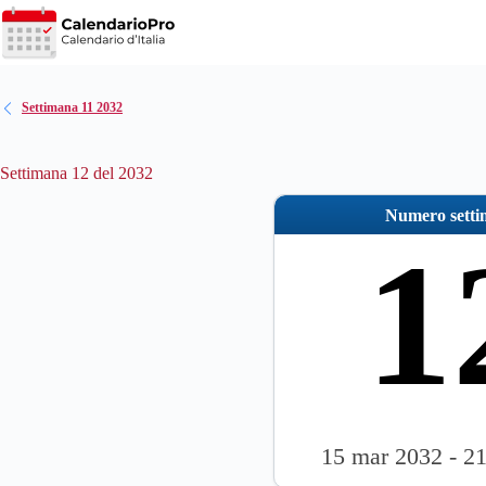
Salta
al
contenuto
Settimana 11 2032
Settimana 12 del 2032
Numero sett
1
15 mar 2032 - 2