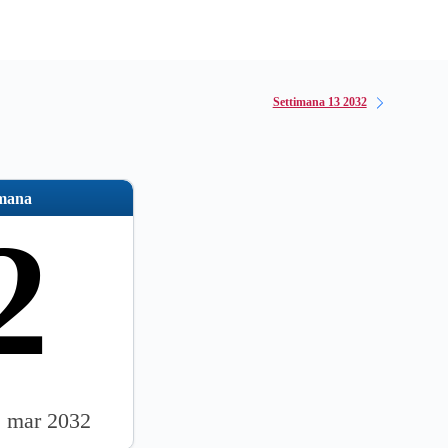
Settimana 13 2032
imana
2
1 mar 2032