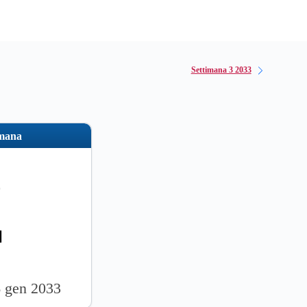
Settimana 3 2033
imana
2
6 gen 2033