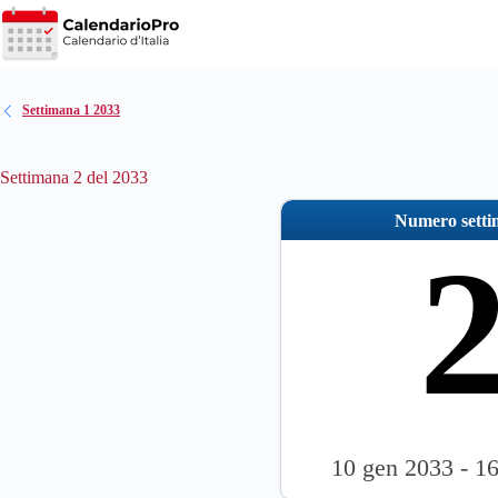
Salta
al
contenuto
Settimana 1 2033
Settimana 2 del 2033
Numero sett
10 gen 2033 - 1