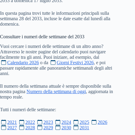
2033 a domenica 17 luglio 2033.
In questa pagina trovi tutte le informazioni principali sulla
settimana 28 del 2033, incluse le date esatte dal lunedì alla
domenica.
Consultare i numeri delle settimane del
2033
Vuoi cercare i numeri delle settimane di un altro anno?
Attraverso le nostre pagine del calendario puoi navigare
facilmente tra gli anni. Puoi iniziare, ad esempio, dal
Calendario 2026
o da
Giorni Festivi 2026
, e poi
passare rapidamente alle panoramiche settimanali degli altri
anni.
Il numero della settimana attuale è sempre disponibile sulla
nostra pagina
Numero della settimana di oggi
, aggiornata in
tempo reale.
Tutti i numeri delle settimane:
2021
2022
2023
2024
2025
2026
2027
2028
2029
2030
2031