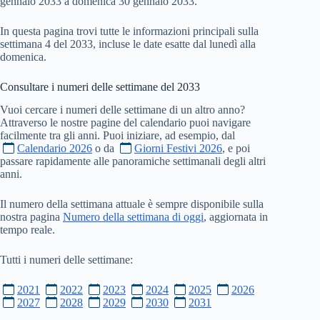
gennaio 2033 a domenica 30 gennaio 2033.
In questa pagina trovi tutte le informazioni principali sulla
settimana 4 del 2033, incluse le date esatte dal lunedì alla
domenica.
Consultare i numeri delle settimane del
2033
Vuoi cercare i numeri delle settimane di un altro anno?
Attraverso le nostre pagine del calendario puoi navigare
facilmente tra gli anni. Puoi iniziare, ad esempio, dal
Calendario 2026
o da
Giorni Festivi 2026
, e poi
passare rapidamente alle panoramiche settimanali degli altri
anni.
Il numero della settimana attuale è sempre disponibile sulla
nostra pagina
Numero della settimana di oggi
, aggiornata in
tempo reale.
Tutti i numeri delle settimane:
2021
2022
2023
2024
2025
2026
2027
2028
2029
2030
2031