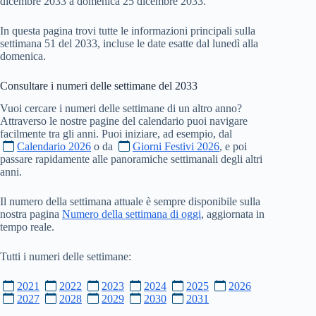
dicembre 2033 a domenica 25 dicembre 2033.
In questa pagina trovi tutte le informazioni principali sulla
settimana 51 del 2033, incluse le date esatte dal lunedì alla
domenica.
Consultare i numeri delle settimane del
2033
Vuoi cercare i numeri delle settimane di un altro anno?
Attraverso le nostre pagine del calendario puoi navigare
facilmente tra gli anni. Puoi iniziare, ad esempio, dal
Calendario 2026
o da
Giorni Festivi 2026
, e poi
passare rapidamente alle panoramiche settimanali degli altri
anni.
Il numero della settimana attuale è sempre disponibile sulla
nostra pagina
Numero della settimana di oggi
, aggiornata in
tempo reale.
Tutti i numeri delle settimane:
2021
2022
2023
2024
2025
2026
2027
2028
2029
2030
2031