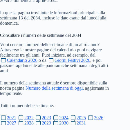
2034 a domenica 2 aprile 2034.
In questa pagina trovi tutte le informazioni principali sulla
settimana 13 del 2034, incluse le date esatte dal lunedì alla
domenica.
Consultare i numeri delle settimane del
2034
Vuoi cercare i numeri delle settimane di un altro anno?
Attraverso le nostre pagine del calendario puoi navigare
facilmente tra gli anni. Puoi iniziare, ad esempio, dal
Calendario 2026
o da
Giorni Festivi 2026
, e poi
passare rapidamente alle panoramiche settimanali degli altri
anni.
Il numero della settimana attuale è sempre disponibile sulla
nostra pagina
Numero della settimana di oggi
, aggiornata in
tempo reale.
Tutti i numeri delle settimane:
2021
2022
2023
2024
2025
2026
2027
2028
2029
2030
2031