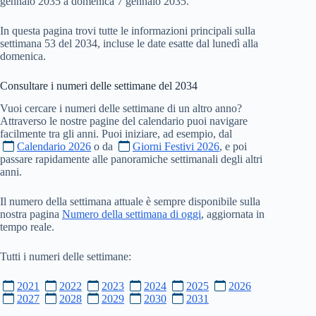
gennaio 2035 a domenica 7 gennaio 2035.
In questa pagina trovi tutte le informazioni principali sulla
settimana 53 del 2034, incluse le date esatte dal lunedì alla
domenica.
Consultare i numeri delle settimane del
2034
Vuoi cercare i numeri delle settimane di un altro anno?
Attraverso le nostre pagine del calendario puoi navigare
facilmente tra gli anni. Puoi iniziare, ad esempio, dal
Calendario 2026
o da
Giorni Festivi 2026
, e poi
passare rapidamente alle panoramiche settimanali degli altri
anni.
Il numero della settimana attuale è sempre disponibile sulla
nostra pagina
Numero della settimana di oggi
, aggiornata in
tempo reale.
Tutti i numeri delle settimane:
2021
2022
2023
2024
2025
2026
2027
2028
2029
2030
2031