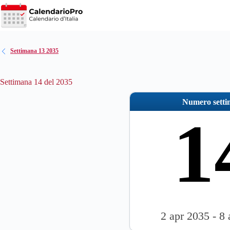
Salta
al
contenuto
Settimana 13 2035
Settimana 14 del 2035
Numero sett
1
2 apr 2035 - 8