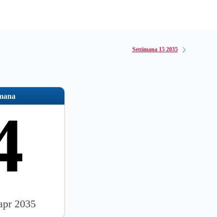
Settimana 15 2035
imana
4
 apr 2035