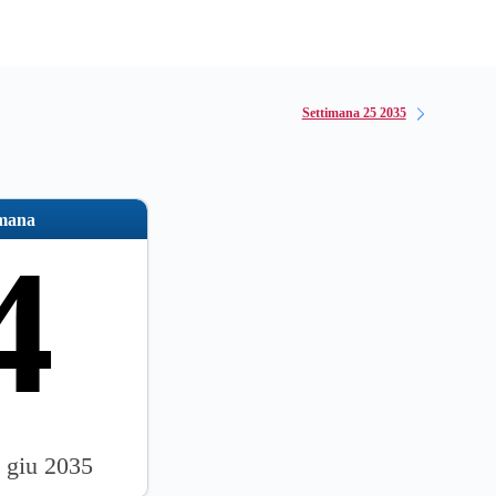
Settimana 25 2035
imana
4
7 giu 2035