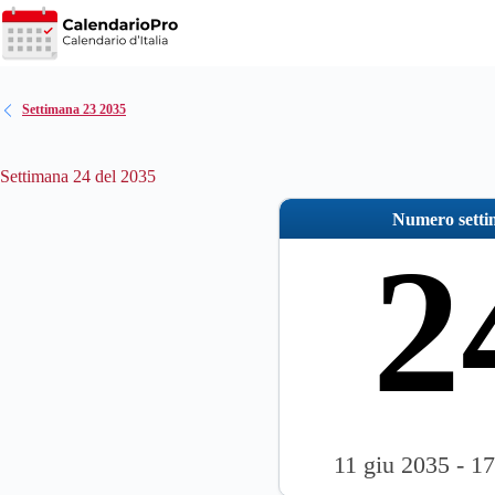
Salta
al
contenuto
Settimana 23 2035
Settimana 24 del 2035
Numero sett
2
11 giu 2035 - 1