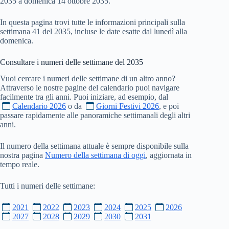
2035 a domenica 14 ottobre 2035.
In questa pagina trovi tutte le informazioni principali sulla
settimana 41 del 2035, incluse le date esatte dal lunedì alla
domenica.
Consultare i numeri delle settimane del
2035
Vuoi cercare i numeri delle settimane di un altro anno?
Attraverso le nostre pagine del calendario puoi navigare
facilmente tra gli anni. Puoi iniziare, ad esempio, dal
Calendario 2026
o da
Giorni Festivi 2026
, e poi
passare rapidamente alle panoramiche settimanali degli altri
anni.
Il numero della settimana attuale è sempre disponibile sulla
nostra pagina
Numero della settimana di oggi
, aggiornata in
tempo reale.
Tutti i numeri delle settimane:
2021
2022
2023
2024
2025
2026
2027
2028
2029
2030
2031