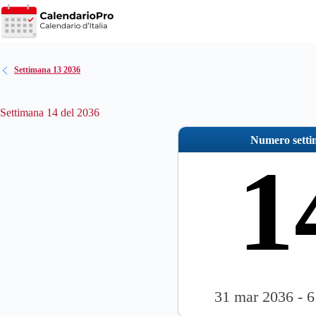
Salta
al
contenuto
Settimana 13 2036
Settimana 14 del 2036
Numero sett
1
31 mar 2036 - 6