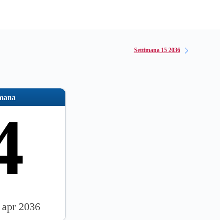
Settimana 15 2036
imana
4
 apr 2036