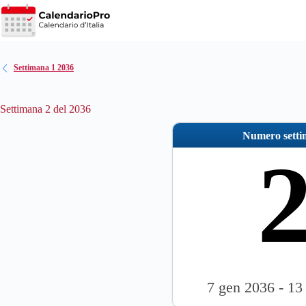
Salta
al
contenuto
Settimana 1 2036
Settimana 2 del 2036
Numero sett
7 gen 2036 - 13