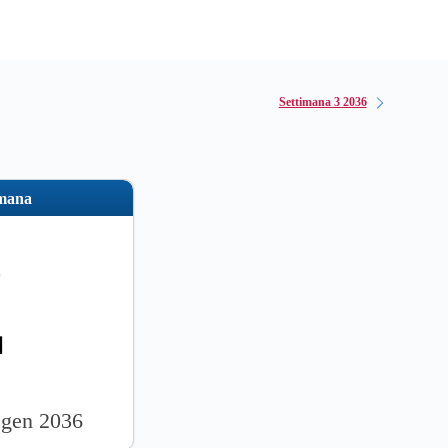
Settimana 3 2036
imana
2
 gen 2036