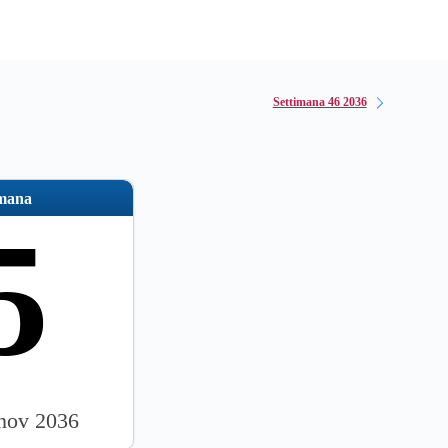
Settimana 46 2036
imana
5
 nov 2036