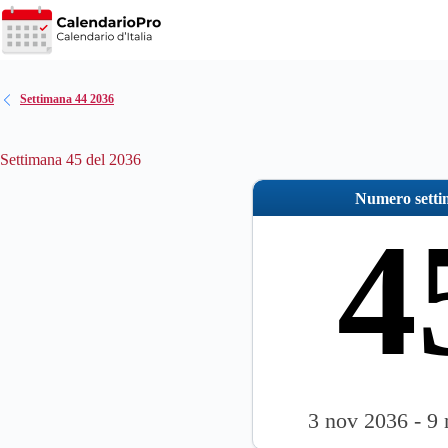
Salta
al
contenuto
Settimana 44 2036
Settimana 45 del 2036
Numero sett
4
3 nov 2036 - 9