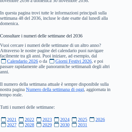
novembre 2036 a domenica 30 novembre 2036.
In questa pagina trovi tutte le informazioni principali sulla
settimana 48 del 2036, incluse le date esatte dal lunedì alla
domenica.
Consultare i numeri delle settimane del
2036
Vuoi cercare i numeri delle settimane di un altro anno?
Attraverso le nostre pagine del calendario puoi navigare
facilmente tra gli anni. Puoi iniziare, ad esempio, dal
Calendario 2026
o da
Giorni Festivi 2026
, e poi
passare rapidamente alle panoramiche settimanali degli altri
anni.
Il numero della settimana attuale è sempre disponibile sulla
nostra pagina
Numero della settimana di oggi
, aggiornata in
tempo reale.
Tutti i numeri delle settimane:
2021
2022
2023
2024
2025
2026
2027
2028
2029
2030
2031