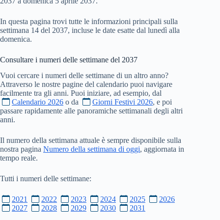
2037 a domenica 5 aprile 2037.
In questa pagina trovi tutte le informazioni principali sulla
settimana 14 del 2037, incluse le date esatte dal lunedì alla
domenica.
Consultare i numeri delle settimane del
2037
Vuoi cercare i numeri delle settimane di un altro anno?
Attraverso le nostre pagine del calendario puoi navigare
facilmente tra gli anni. Puoi iniziare, ad esempio, dal
Calendario 2026
o da
Giorni Festivi 2026
, e poi
passare rapidamente alle panoramiche settimanali degli altri
anni.
Il numero della settimana attuale è sempre disponibile sulla
nostra pagina
Numero della settimana di oggi
, aggiornata in
tempo reale.
Tutti i numeri delle settimane:
2021
2022
2023
2024
2025
2026
2027
2028
2029
2030
2031