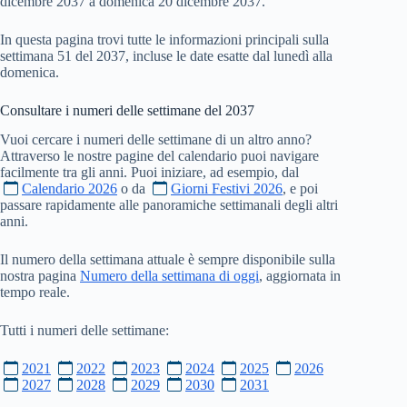
dicembre 2037 a domenica 20 dicembre 2037.
In questa pagina trovi tutte le informazioni principali sulla
settimana 51 del 2037, incluse le date esatte dal lunedì alla
domenica.
Consultare i numeri delle settimane del
2037
Vuoi cercare i numeri delle settimane di un altro anno?
Attraverso le nostre pagine del calendario puoi navigare
facilmente tra gli anni. Puoi iniziare, ad esempio, dal
Calendario 2026
o da
Giorni Festivi 2026
, e poi
passare rapidamente alle panoramiche settimanali degli altri
anni.
Il numero della settimana attuale è sempre disponibile sulla
nostra pagina
Numero della settimana di oggi
, aggiornata in
tempo reale.
Tutti i numeri delle settimane:
2021
2022
2023
2024
2025
2026
2027
2028
2029
2030
2031