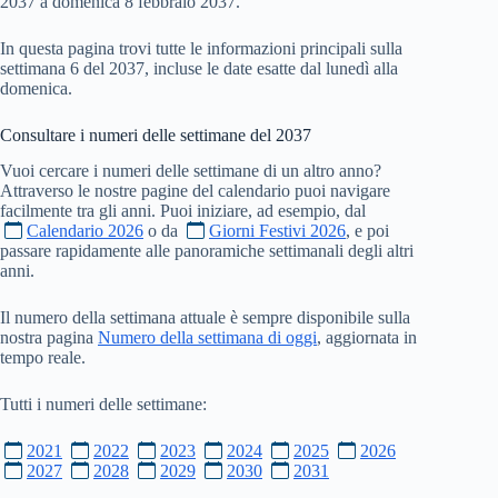
2037 a domenica 8 febbraio 2037.
In questa pagina trovi tutte le informazioni principali sulla
settimana 6 del 2037, incluse le date esatte dal lunedì alla
domenica.
Consultare i numeri delle settimane del
2037
Vuoi cercare i numeri delle settimane di un altro anno?
Attraverso le nostre pagine del calendario puoi navigare
facilmente tra gli anni. Puoi iniziare, ad esempio, dal
Calendario 2026
o da
Giorni Festivi 2026
, e poi
passare rapidamente alle panoramiche settimanali degli altri
anni.
Il numero della settimana attuale è sempre disponibile sulla
nostra pagina
Numero della settimana di oggi
, aggiornata in
tempo reale.
Tutti i numeri delle settimane:
2021
2022
2023
2024
2025
2026
2027
2028
2029
2030
2031