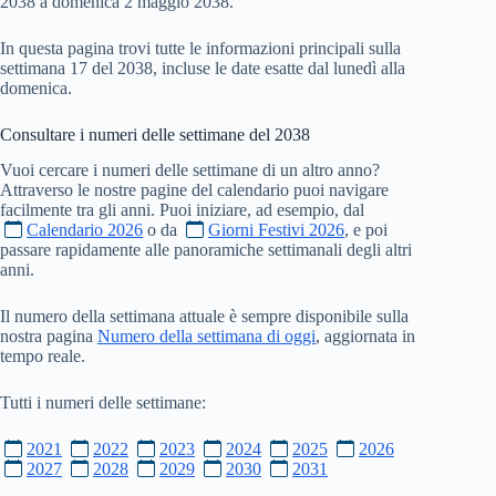
2038 a domenica 2 maggio 2038.
In questa pagina trovi tutte le informazioni principali sulla
settimana 17 del 2038, incluse le date esatte dal lunedì alla
domenica.
Consultare i numeri delle settimane del
2038
Vuoi cercare i numeri delle settimane di un altro anno?
Attraverso le nostre pagine del calendario puoi navigare
facilmente tra gli anni. Puoi iniziare, ad esempio, dal
Calendario 2026
o da
Giorni Festivi 2026
, e poi
passare rapidamente alle panoramiche settimanali degli altri
anni.
Il numero della settimana attuale è sempre disponibile sulla
nostra pagina
Numero della settimana di oggi
, aggiornata in
tempo reale.
Tutti i numeri delle settimane:
2021
2022
2023
2024
2025
2026
2027
2028
2029
2030
2031