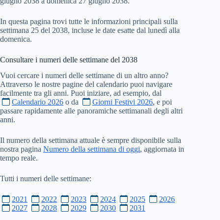
giugno 2038 a domenica 27 giugno 2038.
In questa pagina trovi tutte le informazioni principali sulla
settimana 25 del 2038, incluse le date esatte dal lunedì alla
domenica.
Consultare i numeri delle settimane del
2038
Vuoi cercare i numeri delle settimane di un altro anno?
Attraverso le nostre pagine del calendario puoi navigare
facilmente tra gli anni. Puoi iniziare, ad esempio, dal
Calendario 2026
o da
Giorni Festivi 2026
, e poi
passare rapidamente alle panoramiche settimanali degli altri
anni.
Il numero della settimana attuale è sempre disponibile sulla
nostra pagina
Numero della settimana di oggi
, aggiornata in
tempo reale.
Tutti i numeri delle settimane:
2021
2022
2023
2024
2025
2026
2027
2028
2029
2030
2031