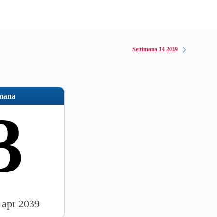
Settimana 14 2039
imana
3
 apr 2039