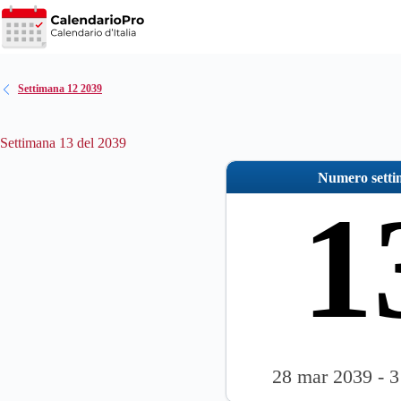
Salta
al
contenuto
Settimana 12 2039
Settimana 13 del 2039
Numero sett
1
28 mar 2039 - 3