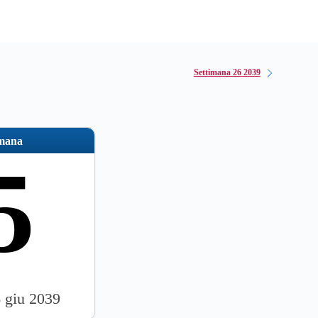
Settimana 26 2039
imana
5
6 giu 2039