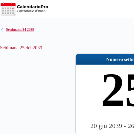
Salta
al
contenuto
Settimana 24 2039
Settimana 25 del 2039
Numero sett
2
20 giu 2039 - 2