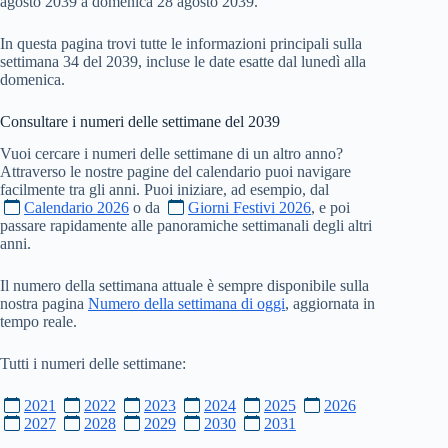
agosto 2039 a domenica 28 agosto 2039.
In questa pagina trovi tutte le informazioni principali sulla
settimana 34 del 2039, incluse le date esatte dal lunedì alla
domenica.
Consultare i numeri delle settimane del
2039
Vuoi cercare i numeri delle settimane di un altro anno?
Attraverso le nostre pagine del calendario puoi navigare
facilmente tra gli anni. Puoi iniziare, ad esempio, dal
Calendario 2026
o da
Giorni Festivi 2026
, e poi
passare rapidamente alle panoramiche settimanali degli altri
anni.
Il numero della settimana attuale è sempre disponibile sulla
nostra pagina
Numero della settimana di oggi
, aggiornata in
tempo reale.
Tutti i numeri delle settimane:
2021
2022
2023
2024
2025
2026
2027
2028
2029
2030
2031