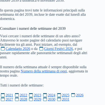
ottobre 2039 a domenica 6 novembre 2039.
In questa pagina trovi tutte le informazioni principali sulla
settimana 44 del 2039, incluse le date esatte dal lunedì alla
domenica.
Consultare i numeri delle settimane del
2039
Vuoi cercare i numeri delle settimane di un altro anno?
Attraverso le nostre pagine del calendario puoi navigare
facilmente tra gli anni. Puoi iniziare, ad esempio, dal
Calendario 2026
o da
Giorni Festivi 2026
, e poi
passare rapidamente alle panoramiche settimanali degli altri
anni.
Il numero della settimana attuale è sempre disponibile sulla
nostra pagina
Numero della settimana di oggi
, aggiornata in
tempo reale.
Tutti i numeri delle settimane:
2021
2022
2023
2024
2025
2026
2027
2028
2029
2030
2031