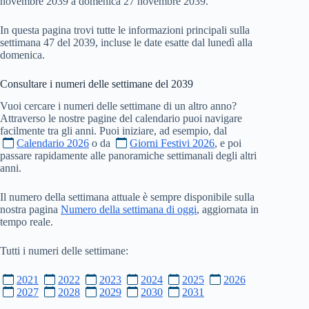
novembre 2039 a domenica 27 novembre 2039.
In questa pagina trovi tutte le informazioni principali sulla
settimana 47 del 2039, incluse le date esatte dal lunedì alla
domenica.
Consultare i numeri delle settimane del
2039
Vuoi cercare i numeri delle settimane di un altro anno?
Attraverso le nostre pagine del calendario puoi navigare
facilmente tra gli anni. Puoi iniziare, ad esempio, dal
Calendario 2026
o da
Giorni Festivi 2026
, e poi
passare rapidamente alle panoramiche settimanali degli altri
anni.
Il numero della settimana attuale è sempre disponibile sulla
nostra pagina
Numero della settimana di oggi
, aggiornata in
tempo reale.
Tutti i numeri delle settimane:
2021
2022
2023
2024
2025
2026
2027
2028
2029
2030
2031