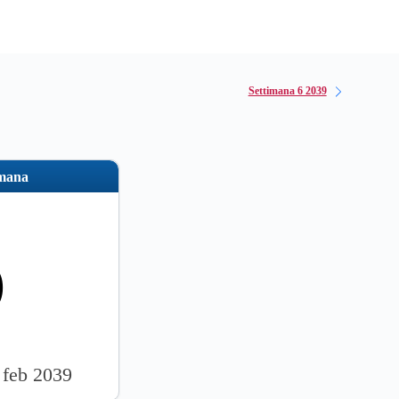
Settimana 6 2039
imana
5
 feb 2039