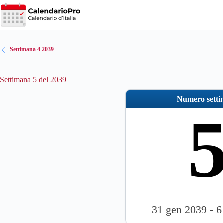
Salta
al
contenuto
Settimana 4 2039
Settimana 5 del 2039
Numero sett
31 gen 2039 - 6