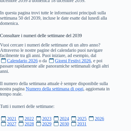
dicembre 2039 a domenica 18 dicembre 2039.
In questa pagina trovi tutte le informazioni principali sulla
settimana 50 del 2039, incluse le date esatte dal lunedì alla
domenica.
Consultare i numeri delle settimane del
2039
Vuoi cercare i numeri delle settimane di un altro anno?
Attraverso le nostre pagine del calendario puoi navigare
facilmente tra gli anni. Puoi iniziare, ad esempio, dal
Calendario 2026
o da
Giorni Festivi 2026
, e poi
passare rapidamente alle panoramiche settimanali degli altri
anni.
Il numero della settimana attuale è sempre disponibile sulla
nostra pagina
Numero della settimana di oggi
, aggiornata in
tempo reale.
Tutti i numeri delle settimane:
2021
2022
2023
2024
2025
2026
2027
2028
2029
2030
2031