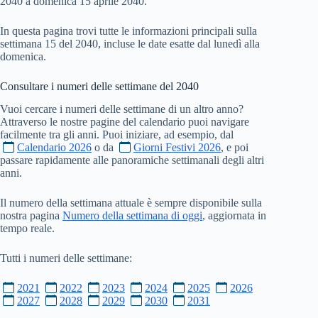
2040 a domenica 15 aprile 2040.
In questa pagina trovi tutte le informazioni principali sulla
settimana 15 del 2040, incluse le date esatte dal lunedì alla
domenica.
Consultare i numeri delle settimane del
2040
Vuoi cercare i numeri delle settimane di un altro anno?
Attraverso le nostre pagine del calendario puoi navigare
facilmente tra gli anni. Puoi iniziare, ad esempio, dal
Calendario 2026
o da
Giorni Festivi 2026
, e poi
passare rapidamente alle panoramiche settimanali degli altri
anni.
Il numero della settimana attuale è sempre disponibile sulla
nostra pagina
Numero della settimana di oggi
, aggiornata in
tempo reale.
Tutti i numeri delle settimane:
2021
2022
2023
2024
2025
2026
2027
2028
2029
2030
2031