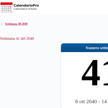
Salta
al
contenuto
Settimana 40 2040
Settimana 41 del 2040
Numero sett
4
8 ott 2040 - 14