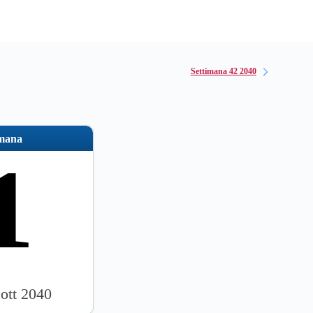
Settimana 42 2040
imana
1
 ott 2040