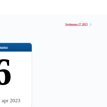
Settimana 17 2023
imana
6
3 apr 2023