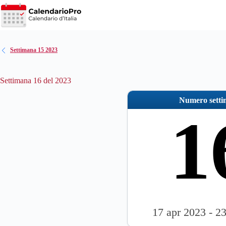
Salta
al
contenuto
Settimana 15 2023
Settimana 16 del 2023
Numero sett
1
17 apr 2023 - 2