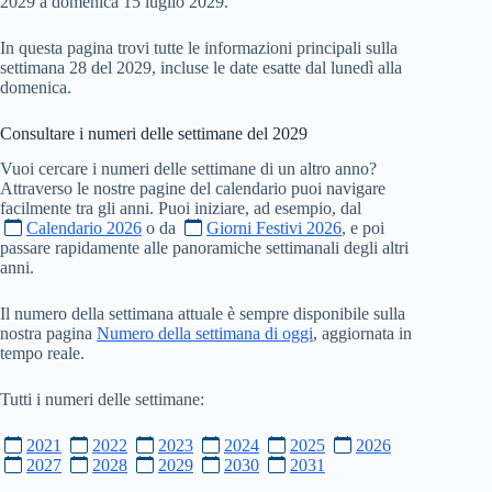
2029 a domenica 15 luglio 2029.
In questa pagina trovi tutte le informazioni principali sulla
settimana 28 del 2029, incluse le date esatte dal lunedì alla
domenica.
Consultare i numeri delle settimane del
2029
Vuoi cercare i numeri delle settimane di un altro anno?
Attraverso le nostre pagine del calendario puoi navigare
facilmente tra gli anni. Puoi iniziare, ad esempio, dal
Calendario 2026
o da
Giorni Festivi 2026
, e poi
passare rapidamente alle panoramiche settimanali degli altri
anni.
Il numero della settimana attuale è sempre disponibile sulla
nostra pagina
Numero della settimana di oggi
, aggiornata in
tempo reale.
Tutti i numeri delle settimane:
2021
2022
2023
2024
2025
2026
2027
2028
2029
2030
2031