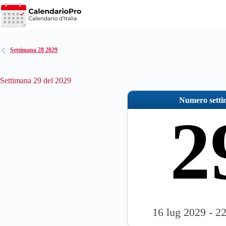
Salta
al
contenuto
Settimana 28 2029
Settimana 29 del 2029
Numero sett
2
16 lug 2029 - 2