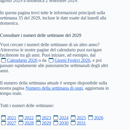
agosto 2029 a domenica 2 settembre 2029.
In questa pagina trovi tutte le informazioni principali sulla
settimana 35 del 2029, incluse le date esatte dal lunedì alla
domenica.
Consultare i numeri delle settimane del
2029
Vuoi cercare i numeri delle settimane di un altro anno?
Attraverso le nostre pagine del calendario puoi navigare
facilmente tra gli anni. Puoi iniziare, ad esempio, dal
Calendario 2026
o da
Giorni Festivi 2026
, e poi
passare rapidamente alle panoramiche settimanali degli altri
anni.
Il numero della settimana attuale è sempre disponibile sulla
nostra pagina
Numero della settimana di oggi
, aggiornata in
tempo reale.
Tutti i numeri delle settimane:
2021
2022
2023
2024
2025
2026
2027
2028
2029
2030
2031