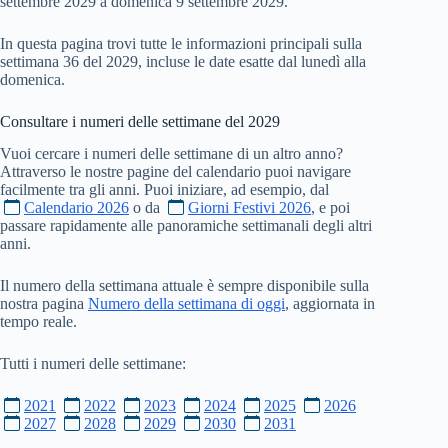
settembre 2029 a domenica 9 settembre 2029.
In questa pagina trovi tutte le informazioni principali sulla
settimana 36 del 2029, incluse le date esatte dal lunedì alla
domenica.
Consultare i numeri delle settimane del
2029
Vuoi cercare i numeri delle settimane di un altro anno?
Attraverso le nostre pagine del calendario puoi navigare
facilmente tra gli anni. Puoi iniziare, ad esempio, dal
Calendario 2026
o da
Giorni Festivi 2026
, e poi
passare rapidamente alle panoramiche settimanali degli altri
anni.
Il numero della settimana attuale è sempre disponibile sulla
nostra pagina
Numero della settimana di oggi
, aggiornata in
tempo reale.
Tutti i numeri delle settimane:
2021
2022
2023
2024
2025
2026
2027
2028
2029
2030
2031