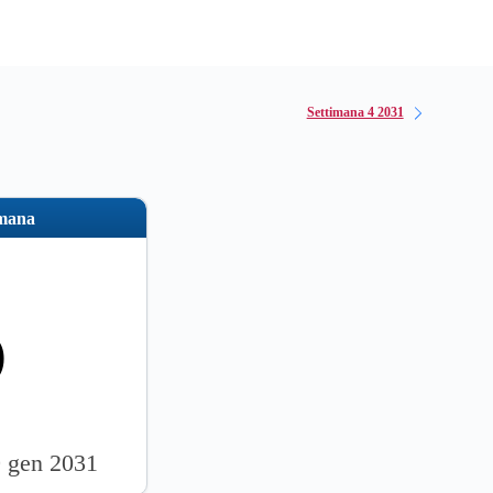
Settimana 4 2031
imana
3
9 gen 2031