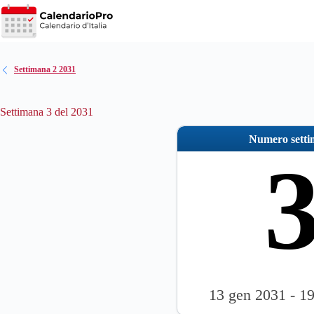
Salta
al
contenuto
Settimana 2 2031
Settimana 3 del 2031
Numero sett
13 gen 2031 - 1