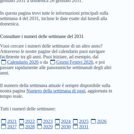
gennaio 2031 a domenica 26 gennaio 2031.
In questa pagina trovi tutte le informazioni principali sulla
settimana 4 del 2031, incluse le date esatte dal lunedì alla
domenica.
Consultare i numeri delle settimane del
2031
Vuoi cercare i numeri delle settimane di un altro anno?
Attraverso le nostre pagine del calendario puoi navigare
facilmente tra gli anni. Puoi iniziare, ad esempio, dal
Calendario 2026
o da
Giorni Festivi 2026
, e poi
passare rapidamente alle panoramiche settimanali degli altri
anni.
Il numero della settimana attuale è sempre disponibile sulla
nostra pagina
Numero della settimana di oggi
, aggiornata in
tempo reale.
Tutti i numeri delle settimane:
2021
2022
2023
2024
2025
2026
2027
2028
2029
2030
2031