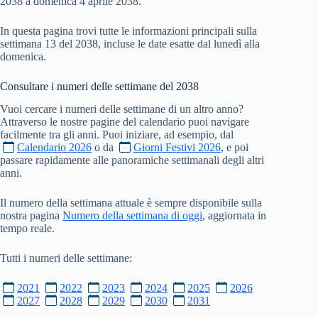
2038 a domenica 4 aprile 2038.
In questa pagina trovi tutte le informazioni principali sulla
settimana 13 del 2038, incluse le date esatte dal lunedì alla
domenica.
Consultare i numeri delle settimane del
2038
Vuoi cercare i numeri delle settimane di un altro anno?
Attraverso le nostre pagine del calendario puoi navigare
facilmente tra gli anni. Puoi iniziare, ad esempio, dal
Calendario 2026
o da
Giorni Festivi 2026
, e poi
passare rapidamente alle panoramiche settimanali degli altri
anni.
Il numero della settimana attuale è sempre disponibile sulla
nostra pagina
Numero della settimana di oggi
, aggiornata in
tempo reale.
Tutti i numeri delle settimane:
2021
2022
2023
2024
2025
2026
2027
2028
2029
2030
2031