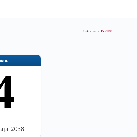
Settimana 15 2038
imana
4
 apr 2038