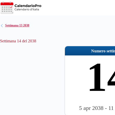
Salta
al
contenuto
Settimana 13 2038
Settimana 14 del 2038
Numero sett
1
5 apr 2038 - 11