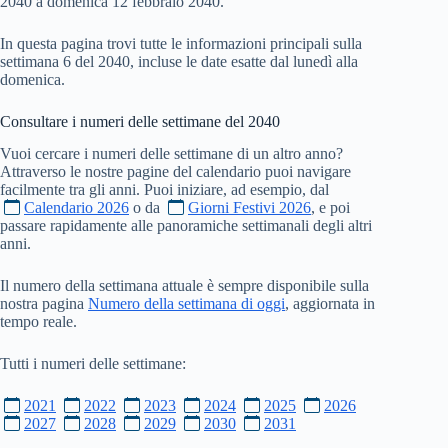
2040 a domenica 12 febbraio 2040.
In questa pagina trovi tutte le informazioni principali sulla
settimana 6 del 2040, incluse le date esatte dal lunedì alla
domenica.
Consultare i numeri delle settimane del
2040
Vuoi cercare i numeri delle settimane di un altro anno?
Attraverso le nostre pagine del calendario puoi navigare
facilmente tra gli anni. Puoi iniziare, ad esempio, dal
Calendario 2026
o da
Giorni Festivi 2026
, e poi
passare rapidamente alle panoramiche settimanali degli altri
anni.
Il numero della settimana attuale è sempre disponibile sulla
nostra pagina
Numero della settimana di oggi
, aggiornata in
tempo reale.
Tutti i numeri delle settimane:
2021
2022
2023
2024
2025
2026
2027
2028
2029
2030
2031