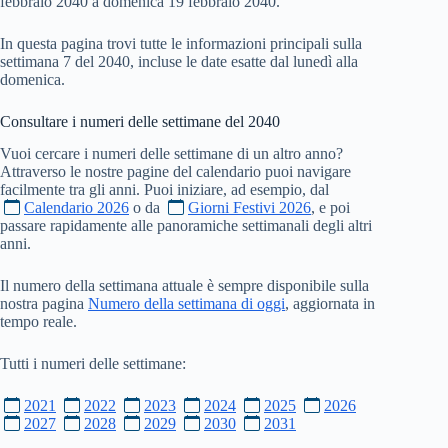
febbraio 2040 a domenica 19 febbraio 2040.
In questa pagina trovi tutte le informazioni principali sulla
settimana 7 del 2040, incluse le date esatte dal lunedì alla
domenica.
Consultare i numeri delle settimane del
2040
Vuoi cercare i numeri delle settimane di un altro anno?
Attraverso le nostre pagine del calendario puoi navigare
facilmente tra gli anni. Puoi iniziare, ad esempio, dal
Calendario 2026
o da
Giorni Festivi 2026
, e poi
passare rapidamente alle panoramiche settimanali degli altri
anni.
Il numero della settimana attuale è sempre disponibile sulla
nostra pagina
Numero della settimana di oggi
, aggiornata in
tempo reale.
Tutti i numeri delle settimane:
2021
2022
2023
2024
2025
2026
2027
2028
2029
2030
2031